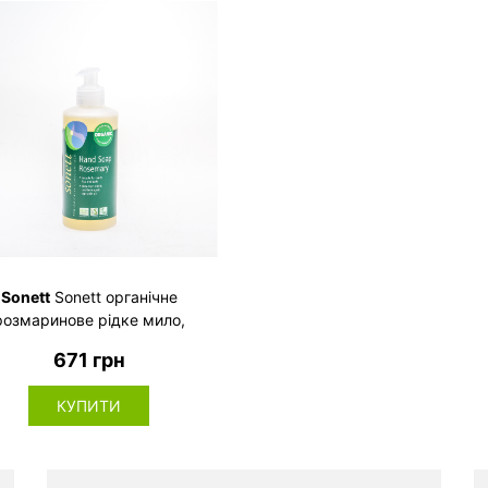
Sonett
Sonett органічне
розмаринове рідке мило,
300мл
671 грн
КУПИТИ