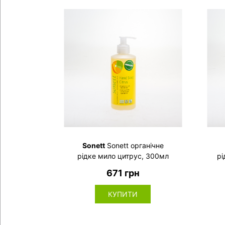
Sonett
Sonett органічне
рідке мило цитрус, 300мл
рі
671 грн
КУПИТИ