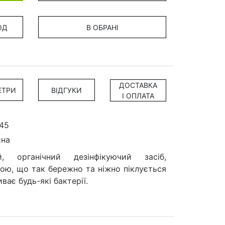
ОД
В ОБРАНІ
ДОСТАВКА
ЕТРИ
ВІДГУКИ
І ОПЛАТА
45
ина
й, органічний дезінфікуючий засіб,
ю, що так бережно та ніжно піклується
ває будь-які бактерії.