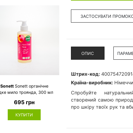
ЗАСТОСУВАТИ ПРОМОК
ОПИС
ПАРАМ
Штрих-код:
40075472091
Країна-виробник:
Нiмечч
Sonett
Sonett органічне
дке мило троянда, 300 мл
Спробуйте натуральни
створений самою природо
695 грн
про шкіру твоїх рук та вби
КУПИТИ