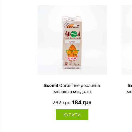
Ecomil
Органічне рослинне
E
молоко з мигдалю
мо
класичне,1л
184 грн
262 грн
КУПИТИ