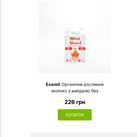
Ecomil
Органічне рослинне
молоко з мигдалю без
цукру, 500 мл
226 грн
КУПИТИ