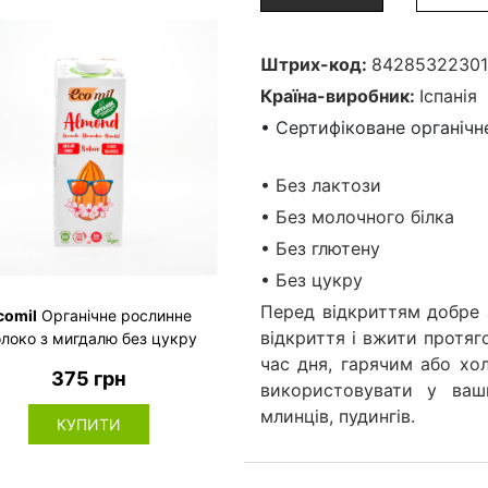
Штрих-код:
8428532230
Країна-виробник:
Іспанія
• Сертифіковане органічн
• Без лактози
• Без молочного білка
• Без глютену
• Без цукру
Перед відкриттям добре 
comil
Органічне рослинне
відкриття і вжити протя
локо з мигдалю без цукру
1л
час дня, гарячим або хо
375 грн
використовувати у ваши
млинців, пудингів.
КУПИТИ