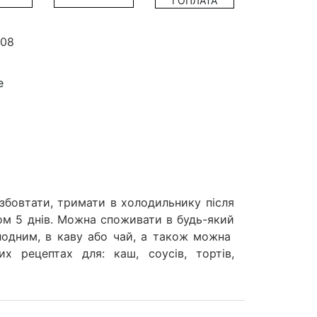
І ОПЛАТА
108
е
збовтати, тримати в холодильнику після
гом 5 днів. Можна споживати в будь-який
лодним, в каву або чай, а також можна
х рецептах для: каш, соусів, тортів,