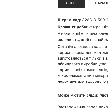
ОПИС
ПАРАМ
Штрих-код:
32881315001
Країна-виробник:
Франці
У поєднанні з нашим орга
солодкість, щоб познайо
Органічна злакова каша з 
корисна каша для малюків 
виготовляється тільки з в
дбайливого виробництва 
користь всіх компонентів
мікроелементами і мінера
необхідне для здорового 
Може містити сліди: глют
Застереження перед вико