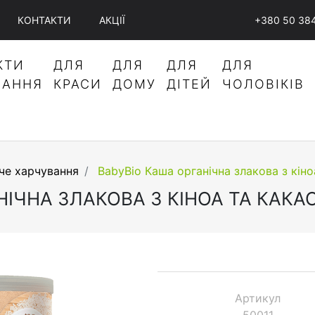
КОНТАКТИ
АКЦІЇ
+380 50 38
КТИ
ДЛЯ
ДЛЯ
ДЛЯ
ДЛЯ
ВАННЯ
КРАСИ
ДОМУ
ДІТЕЙ
ЧОЛОВІКІВ
че харчування
BabyBio Каша органічна злакова з кіноа
ІЧНА ЗЛАКОВА З КІНОА ТА КАКАО В
Артикул