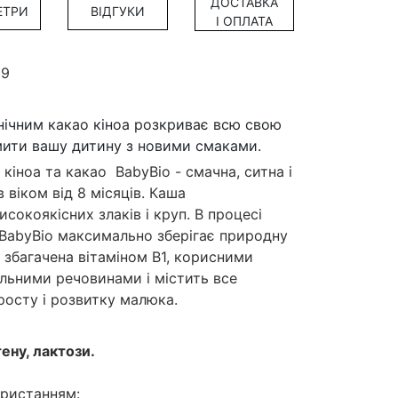
ДОСТАВКА
ЕТРИ
ВІДГУКИ
І ОПЛАТА
19
я
нічним какао кіноа розкриває всю свою
мити вашу дитину з новими смаками.
кіноа та какао BabyBio - смачна, ситна і
віком від 8 місяців. Каша
исокоякісних злаків і круп. В процесі
BabyBio максимально зберігає природну
, збагачена вітаміном В1, корисними
льними речовинами і містить все
росту і розвитку малюка.
ену, лактози.
ристанням: